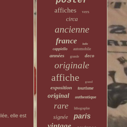
poster
affiches
vers
circa
ancienne
france
belle
cappiello
automobile
années
deco
grande
originale
affiche
grand
exposition
tourisme
original
authentique
rare
lithographie
paris
lée, elle est
signée
vintage