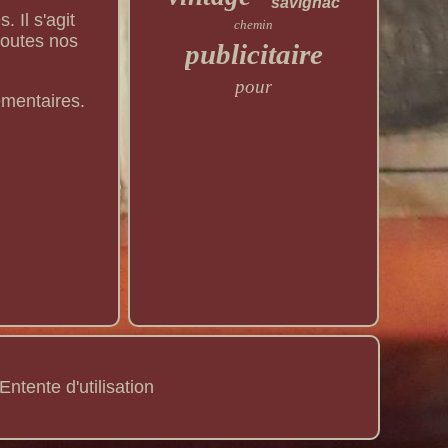
savignac
 Il s'agit
chemin
 toutes nos
publicitaire
pour
émentaires.
Entente d'utilisation