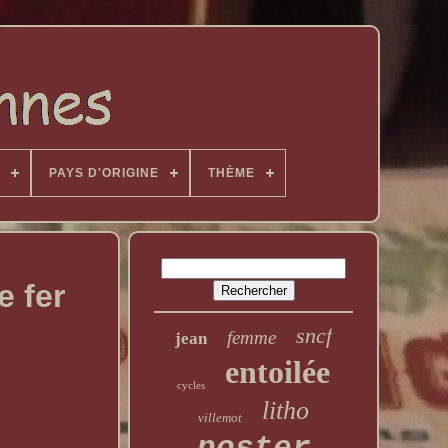
PAYS D'ORIGINE
THÈME
e fer
sncf
femme
jean
entoilée
cycles
litho
villemot