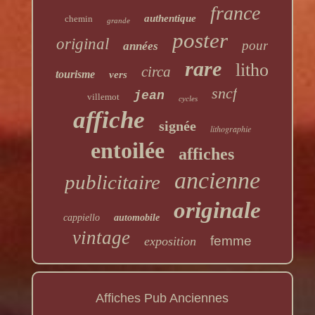
france
authentique
chemin
grande
poster
original
pour
années
rare
litho
circa
tourisme
vers
sncf
jean
villemot
cycles
affiche
signée
lithographie
entoilée
affiches
ancienne
publicitaire
originale
cappiello
automobile
vintage
femme
exposition
Affiches Pub Anciennes