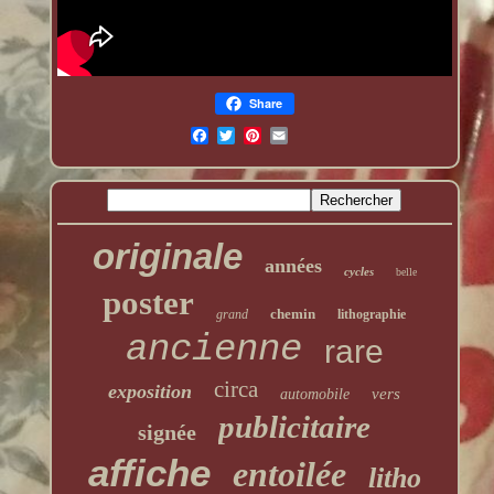
Share
originale
années
cycles
belle
poster
chemin
grand
lithographie
ancienne
rare
circa
exposition
vers
automobile
publicitaire
signée
affiche
entoilée
litho