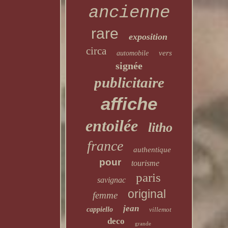
ancienne
rare
exposition
circa
vers
automobile
signée
publicitaire
affiche
entoilée
litho
france
authentique
pour
tourisme
paris
savignac
original
femme
jean
cappiello
villemot
deco
grande