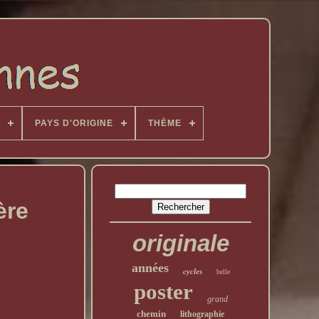
PAYS D'ORIGINE
THÈME
ère
originale
années
cycles
belle
poster
grand
chemin
lithographie