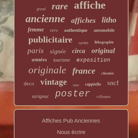
affiche
rare
grand
ancienne
litho
affiches
femme
vers
authentique
automobile
publicitaire
lithographie
cycles
paris
original
circa
signée
exposition
années
tourisme
originale
france
chemin
vintage
sncf
deco
cappiello
belle
poster
savignac
villemot
Affiches Pub Anciennes
Nous écrire