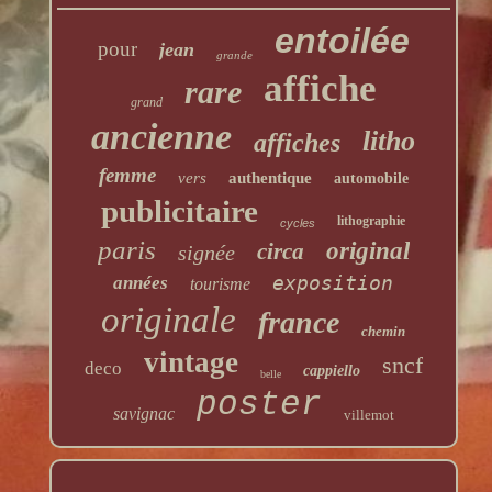
entoilée
pour
jean
grande
affiche
rare
grand
ancienne
litho
affiches
femme
vers
authentique
automobile
publicitaire
lithographie
cycles
paris
original
circa
signée
exposition
années
tourisme
originale
france
chemin
vintage
sncf
deco
cappiello
belle
poster
savignac
villemot