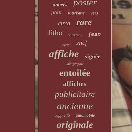
poster
années
pour
tourisme
vers
rare
circa
litho
jean
villemot
sncf
cycles
affiche
signée
lithographie
entoilée
affiches
publicitaire
ancienne
cappiello
automobile
originale