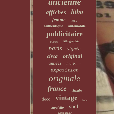
ancienne
litho
affiches
femme
vers
authentique
automobile
publicitaire
lithographie
cycles
paris
signée
original
circa
années
tourisme
exposition
originale
france
chemin
vintage
deco
belle
sncf
cappiello
savignac