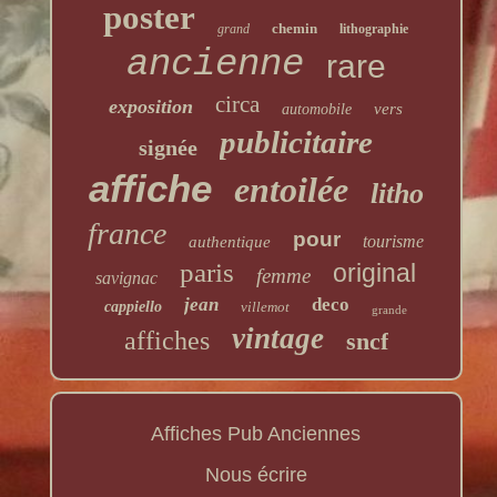
poster
chemin
grand
lithographie
ancienne
rare
circa
exposition
vers
automobile
publicitaire
signée
affiche
entoilée
litho
france
pour
tourisme
authentique
paris
original
femme
savignac
jean
deco
cappiello
villemot
grande
vintage
affiches
sncf
Affiches Pub Anciennes
Nous écrire