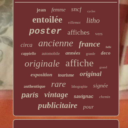
sncf
femme
jean
cycles
entoilée
litho
villemot
poster
affiches
vers
ancienne
france
circa
belle
années
deco
cappiello
automobile
grande
affiche
originale
grand
original
exposition
tourisme
rare
signée
authentique
lithographie
vintage
paris
savignac
chemin
publicitaire
pour