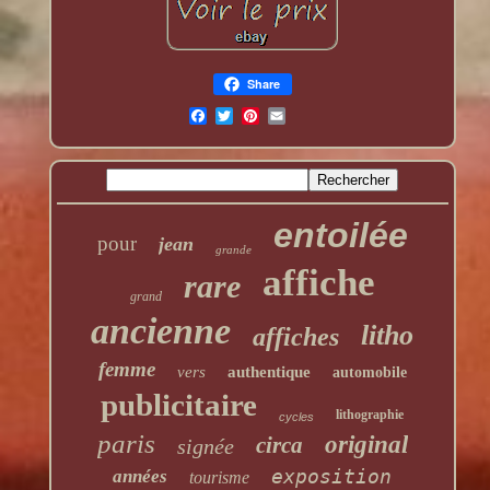
Share
entoilée
pour
jean
grande
affiche
rare
grand
ancienne
litho
affiches
femme
vers
authentique
automobile
publicitaire
lithographie
cycles
paris
original
circa
signée
exposition
années
tourisme