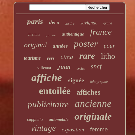
paris
deco
savignac
grand
belle
france
authentique
chemin
grande
poster
original
pour
années
rare
litho
circa
tourisme
vers
sncf
jean
villemot
cycles
affiche
signée
lithographie
entoilée
affiches
ancienne
publicitaire
originale
cappiello
automobile
vintage
femme
exposition