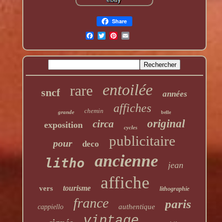
Share
entoilée
rare
sncf
années
affiches
chemin
grande
belle
original
circa
exposition
cycles
publicitaire
pour
deco
ancienne
litho
jean
affiche
tourisme
vers
lithographie
france
paris
authentique
cappiello
vintage