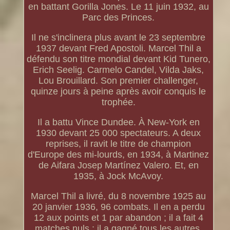
en battant Gorilla Jones. Le 11 juin 1932, au
Parc des Princes.
Il ne s'inclinera plus avant le 23 septembre
1937 devant Fred Apostoli. Marcel Thil a
défendu son titre mondial devant Kid Tunero,
Erich Seelig. Carmelo Candel, Vilda Jaks,
Lou Brouillard. Son premier challenger,
quinze jours à peine après avoir conquis le
trophée.
Il a battu Vince Dundee. À New-York en
1930 devant 25 000 spectateurs. A deux
reprises, il ravit le titre de champion
d'Europe des mi-lourds, en 1934, à Martinez
de Aifara Josep Martínez Valero. Et, en
1935, à Jock McAvoy.
Marcel Thil a livré, du 8 novembre 1925 au
20 janvier 1936, 96 combats. Il en a perdu
12 aux points et 1 par abandon ; il a fait 4
matches nuls ; il a gagné tous les autres,