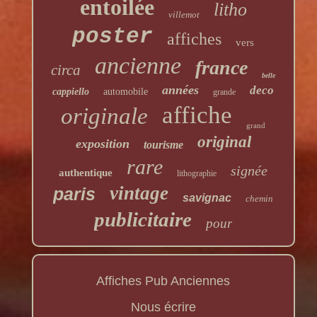
entoilée
litho
villemot
poster
affiches
vers
ancienne
france
circa
belle
années
deco
cappiello
automobile
grande
affiche
originale
grand
original
exposition
tourisme
rare
signée
authentique
lithographie
vintage
paris
savignac
chemin
publicitaire
pour
Affiches Pub Anciennes
Nous écrire