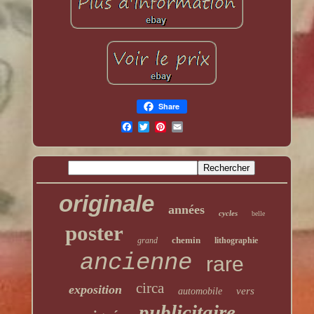
Share
originale
années
cycles
belle
poster
chemin
grand
lithographie
ancienne
rare
circa
exposition
vers
automobile
publicitaire