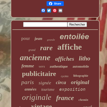
Share
entoilée
pour
jean
grande
affiche
rare
grand
ancienne
litho
affiches
femme
vers
authentique
automobile
publicitaire
lithographie
cycles
paris
original
circa
signée
exposition
années
tourisme
originale
france
chemin
vintage