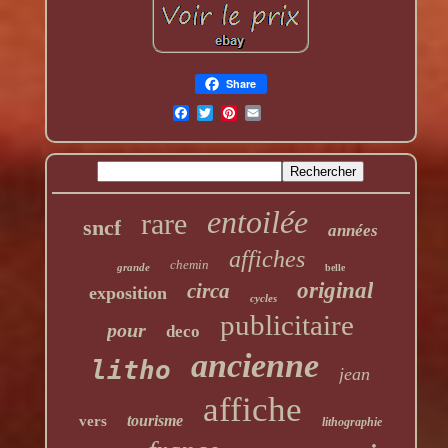
Share
entoilée
rare
sncf
années
affiches
chemin
grande
belle
original
circa
exposition
cycles
publicitaire
pour
deco
ancienne
litho
jean
affiche
tourisme
vers
lithographie