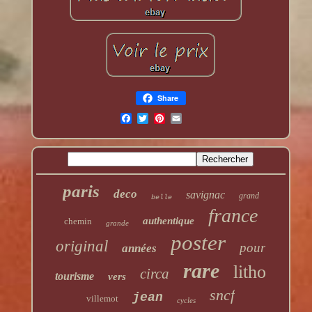
Share
paris
deco
savignac
grand
belle
france
authentique
chemin
grande
poster
original
pour
années
rare
litho
circa
tourisme
vers
sncf
jean
villemot
cycles