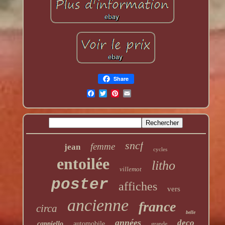
Share
sncf
femme
jean
cycles
entoilée
litho
villemot
poster
affiches
vers
ancienne
france
circa
belle
années
deco
cappiello
automobile
grande