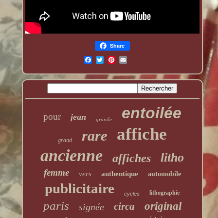
Share
entoilée
pour
jean
grande
affiche
rare
grand
ancienne
litho
affiches
femme
vers
authentique
automobile
publicitaire
lithographie
cycles
paris
original
circa
signée