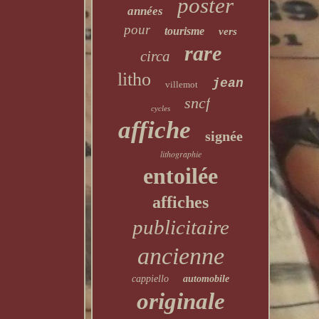
poster
années
pour
tourisme
vers
rare
circa
litho
jean
villemot
sncf
cycles
affiche
signée
lithographie
entoilée
affiches
publicitaire
ancienne
cappiello
automobile
originale