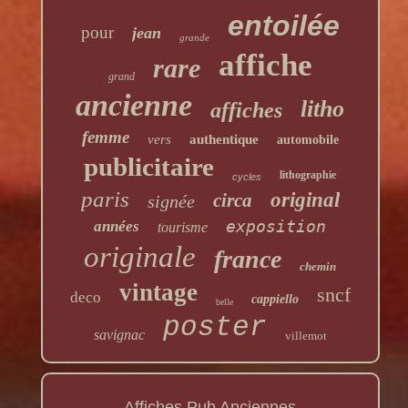
entoilée
pour
jean
grande
affiche
rare
grand
ancienne
litho
affiches
femme
vers
authentique
automobile
publicitaire
lithographie
cycles
paris
original
circa
signée
exposition
années
tourisme
originale
france
chemin
vintage
sncf
deco
cappiello
belle
poster
savignac
villemot
Affiches Pub Anciennes