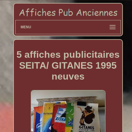
MENU
5 affiches publicitaires
SEITA/ GITANES 1995
neuves