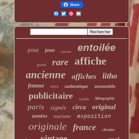
Share
entoilée
pour
jean
grande
affiche
rare
grand
ancienne
litho
affiches
femme
vers
authentique
automobile
publicitaire
lithographie
cycles
paris
original
circa
signée
exposition
années
tourisme
originale
france
chemin
vintage