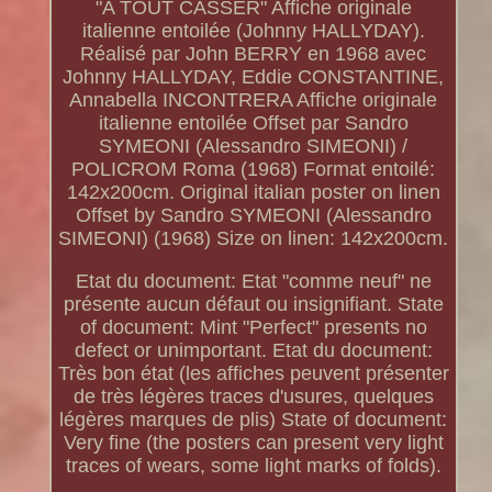
"A TOUT CASSER" Affiche originale
italienne entoilée (Johnny HALLYDAY).
Réalisé par John BERRY en 1968 avec
Johnny HALLYDAY, Eddie CONSTANTINE,
Annabella INCONTRERA Affiche originale
italienne entoilée Offset par Sandro
SYMEONI (Alessandro SIMEONI) /
POLICROM Roma (1968) Format entoilé:
142x200cm. Original italian poster on linen
Offset by Sandro SYMEONI (Alessandro
SIMEONI) (1968) Size on linen: 142x200cm.
Etat du document: Etat "comme neuf" ne
présente aucun défaut ou insignifiant. State
of document: Mint "Perfect" presents no
defect or unimportant. Etat du document:
Très bon état (les affiches peuvent présenter
de très légères traces d'usures, quelques
légères marques de plis) State of document:
Very fine (the posters can present very light
traces of wears, some light marks of folds).