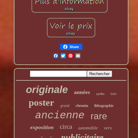
Share
originale
années
cycles
belle
poster
chemin
grand
lithographie
ancienne
rare
circa
exposition
vers
automobile
publicitaire