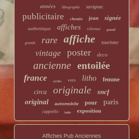
années
savignac
lithographie
publicitaire
signée
jean
chemin
affiches
authentique
villemot
grand
affiche
rare
tourisme
grande
poster
vintage
deco
ancienne
entoilée
france
litho
femme
vers
cycles
originale
sncf
circa
paris
original
pour
automobile
exposition
cappiello
belle
Affiches Pub Anciennes