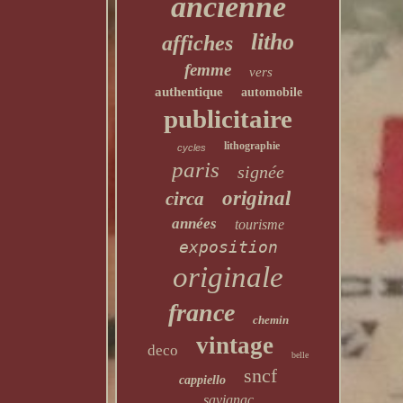
ancienne
litho
affiches
femme
vers
authentique
automobile
publicitaire
lithographie
cycles
paris
signée
original
circa
années
tourisme
exposition
originale
france
chemin
vintage
deco
belle
sncf
cappiello
savignac