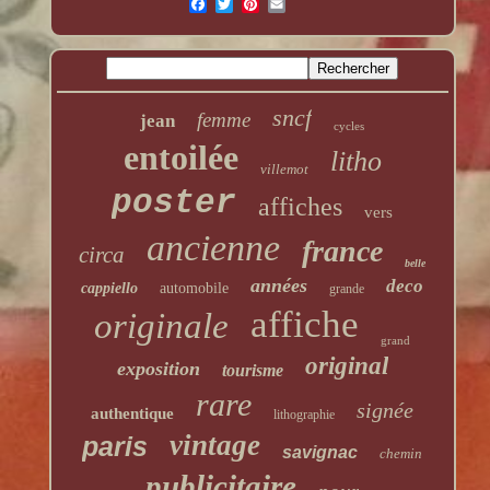
sncf
femme
jean
cycles
entoilée
litho
villemot
poster
affiches
vers
ancienne
france
circa
belle
années
deco
cappiello
automobile
grande
affiche
originale
grand
original
exposition
tourisme
rare
signée
authentique
lithographie
vintage
paris
savignac
chemin
publicitaire