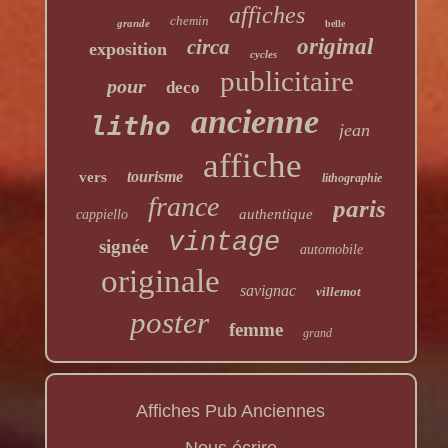
affiches
chemin
grande
belle
original
circa
exposition
cycles
publicitaire
pour
deco
ancienne
litho
jean
affiche
tourisme
vers
lithographie
france
paris
authentique
cappiello
vintage
signée
automobile
originale
savignac
villemot
poster
femme
grand
Affiches Pub Anciennes