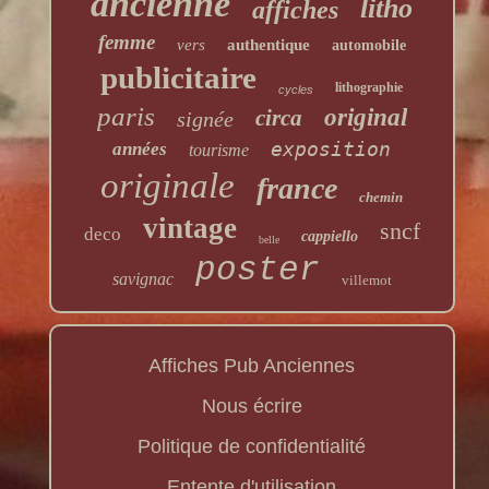
ancienne
litho
affiches
femme
vers
authentique
automobile
publicitaire
lithographie
cycles
paris
original
circa
signée
exposition
années
tourisme
originale
france
chemin
vintage
sncf
deco
cappiello
belle
poster
savignac
villemot
Affiches Pub Anciennes
Nous écrire
Politique de confidentialité
Entente d'utilisation