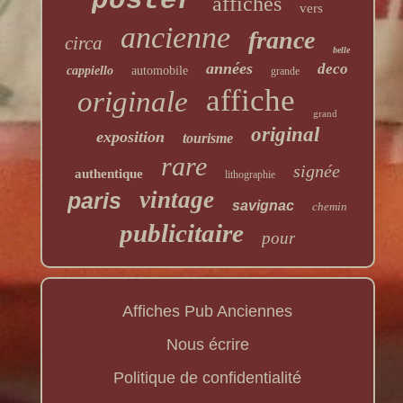
poster
affiches
vers
ancienne
france
circa
belle
années
deco
cappiello
automobile
grande
affiche
originale
grand
original
exposition
tourisme
rare
signée
authentique
lithographie
vintage
paris
savignac
chemin
publicitaire
pour
Affiches Pub Anciennes
Nous écrire
Politique de confidentialité