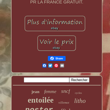
PR LA FRANCE GRATUIT.
Share
sncf
femme
jean
cycles
entoilée
litho
villemot