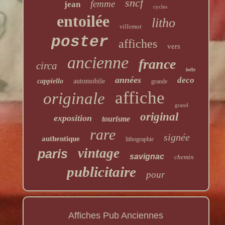
sncf
femme
jean
cycles
entoilée
litho
villemot
poster
affiches
vers
ancienne
france
circa
belle
années
deco
cappiello
automobile
grande
affiche
originale
grand
original
exposition
tourisme
rare
signée
authentique
lithographie
vintage
paris
savignac
chemin
publicitaire
pour
Affiches Pub Anciennes