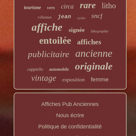
rare
litho
circa
tourisme
vers
sncf
jean
villemot
cycles
affiche
signée
lithographie
entoilée
affiches
ancienne
publicitaire
originale
cappiello
automobile
vintage
femme
exposition
Affiches Pub Anciennes
Nous écrire
Politique de confidentialité