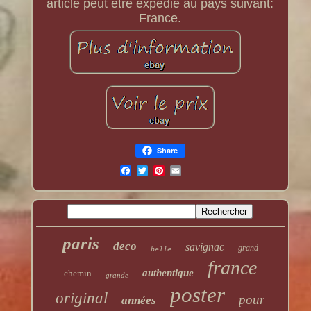
article peut être expédié au pays suivant:
France.
Share
paris
deco
savignac
grand
belle
france
authentique
chemin
grande
poster
original
pour
années