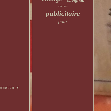
savignac
chemin
publicitaire
pour
 rousseurs.