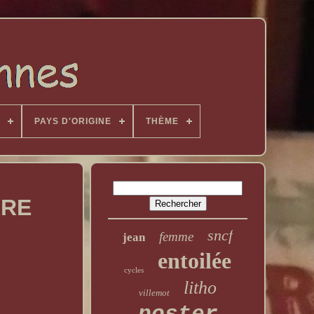
PAYS D'ORIGINE
THÈME
RRE
sncf
femme
jean
entoilée
cycles
litho
villemot