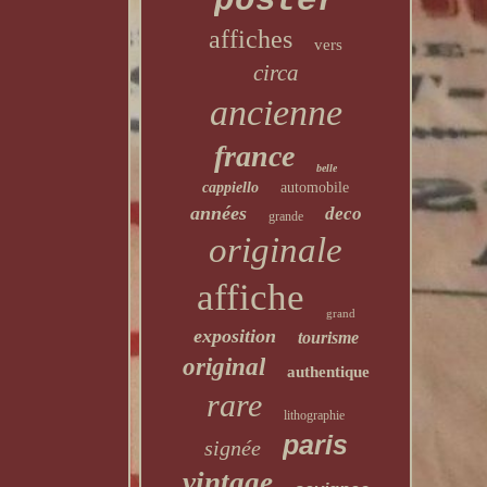
poster
affiches
vers
circa
ancienne
france
belle
cappiello
automobile
années
deco
grande
originale
affiche
grand
exposition
tourisme
original
authentique
rare
lithographie
paris
signée
vintage