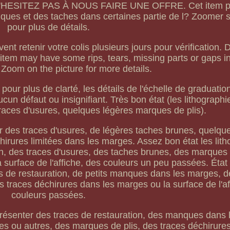
s. N'HESITEZ PAS À NOUS FAIRE UNE OFFRE. Cet item p
ues et des taches dans certaines partie de l? Zoomer s
pour plus de détails.
ent retenir votre colis plusieurs jours pour vérification
 may have some rips, tears, missing parts or gaps in
. Zoom on the picture for more details.
 pour plus de clarté, les détails de l'échelle de graduati
cun défaut ou insignifiant. Très bon état (les lithograph
traces d'usures, quelques légères marques de plis).
er des traces d'usures, de légères taches brunes, quelq
irures limitées dans les marges. Assez bon état les lit
n, des traces d'usures, des taches brunes, des marques 
 surface de l'affiche, des couleurs un peu passées. Éta
es de restauration, de petits manques dans les marges, 
 traces déchirures dans les marges ou la surface de l'af
couleurs passées.
présenter des traces de restauration, des manques dans
nes ou autres, des marques de plis, des traces déchirure