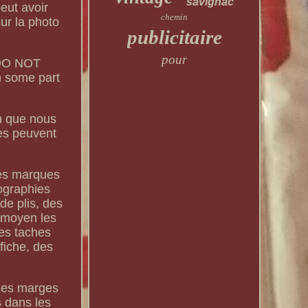
savignac
eut avoir
chemin
ur la photo
publicitaire
pour
. DO NOT
 some part
on que nous
ies peuvent
ues marques
hographies
de plis, des
t moyen les
des taches
fiche, des
 les marges
s dans les