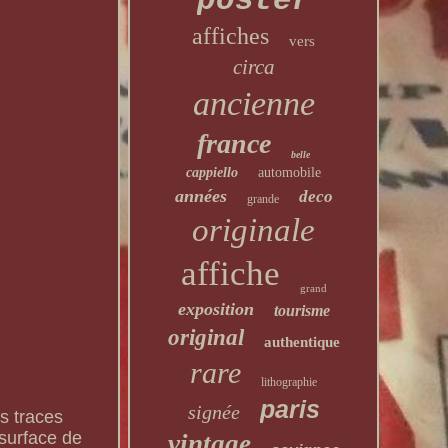
poster
affiches
vers
circa
ancienne
france
belle
cappiello
automobile
années
deco
grande
originale
affiche
grand
exposition
tourisme
original
authentique
rare
lithographie
paris
signée
s traces
 surface de
vintage