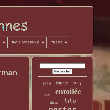
PAYS D'ORIGINE
THÈME
arman
sncf
femme
jean
entoilée
cycles
litho
villemot