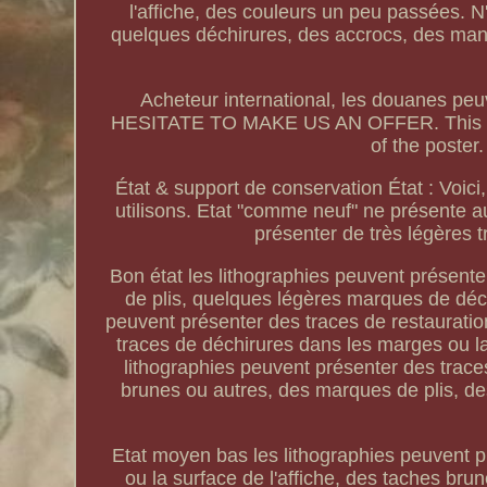
l'affiche, des couleurs un peu passée
quelques déchirures, des accrocs, des manq
Acheteur international, les douanes peuv
HESITATE TO MAKE US AN OFFER. This item
of the poster
État & support de conservation État : Voici,
utilisons. Etat "comme neuf" ne présente au
présenter de très légères 
Bon état les lithographies peuvent présent
de plis, quelques légères marques de déch
peuvent présenter des traces de restauratio
traces de déchirures dans les marges ou la
lithographies peuvent présenter des trac
brunes ou autres, des marques de plis, des
Etat moyen bas les lithographies peuvent 
ou la surface de l'affiche, des taches bru