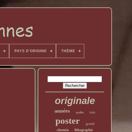
PAYS D'ORIGINE
THÈME
originale
années
cycles
belle
poster
grand
chemin
lithographie