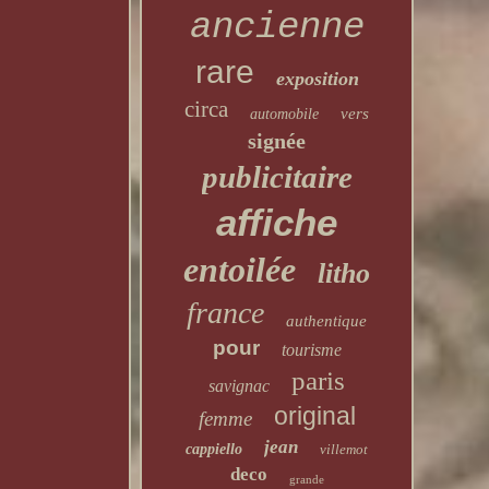
ancienne
rare
exposition
circa
vers
automobile
signée
publicitaire
affiche
entoilée
litho
france
authentique
pour
tourisme
paris
savignac
original
femme
jean
cappiello
villemot
deco
grande