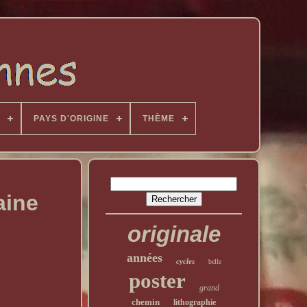
PAYS D'ORIGINE
THÈME
aine
originale
années
cycles
belle
poster
grand
chemin
lithographie