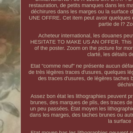
restauration, de petits manques dans les m
déchirures dans les marges ou la surface
UNE OFFRE. Cet item peut avoir quelques d
partie de l? Z
Acheteur international, les douanes peuv
HESITATE TO MAKE US AN OFFER. This item
of the poster. Zoom on the picture for mor
clarté, les détails 
Etat "comme neuf" ne présente aucun défaut 
de très légères traces d'usures, quelques lé
des traces d'usures, de légères taches
déchir
Assez bon état les lithographies peuvent pr
brunes, des marques de plis, des traces de 
un peu passées. État moyen les lithographi
dans les marges, des taches brunes ou autr
la surface
Etat moyen bas les lithographies peuvent 