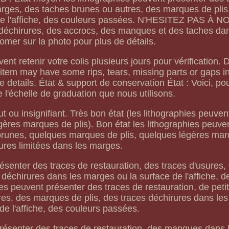
arges, des taches brunes ou autres, des marques de plis
 de l'affiche, des couleurs passées. N'HESITEZ PAS À 
échirures, des accrocs, des manques et des taches dan
oomer sur la photo pour plus de détails.
ent retenir votre colis plusieurs jours pour vérification
 may have some rips, tears, missing parts or gaps in
e details. État & support de conservation État : Voici, po
de l'échelle de graduation que nous utilisons.
ou insignifiant. Très bon état (les lithographies peuven
gères marques de plis). Bon état les lithographies peuve
 brunes, quelques marques de plis, quelques légères ma
ures limitées dans les marges.
ésenter des traces de restauration, des traces d'usures,
déchirures dans les marges ou la surface de l'affiche, d
es peuvent présenter des traces de restauration, de pet
es, des marques de plis, des traces déchirures dans le
 de l'affiche, des couleurs passées.
présenter des traces de restauration, des manques dans