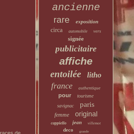
ancienne
rare
exposition
circa
vers
automobile
signée
publicitaire
affiche
entoilée
litho
france
authentique
pour
tourisme
paris
savignac
original
femme
jean
cappiello
villemot
deco
grande
traces de