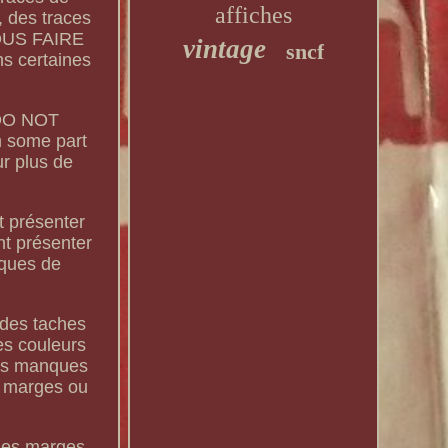
affiches
, des traces
NOUS FAIRE
vintage
sncf
s certaines
. DO NOT
 some part
ur plus de
t présenter
nt présenter
rques de
 des taches
es couleurs
its manques
s marges ou
 les marges