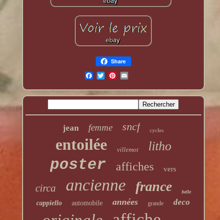
Share
sncf
femme
jean
cycles
entoilée
litho
villemot
poster
affiches
vers
ancienne
france
circa
belle
années
deco
cappiello
automobile
grande
affiche