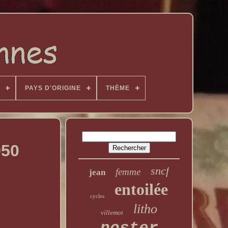
PAYS D'ORIGINE
THÈME
950
sncf
femme
jean
entoilée
cycles
litho
villemot