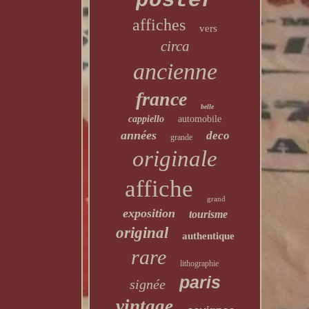
poster
affiches
vers
circa
ancienne
france
belle
cappiello
automobile
années
deco
grande
originale
affiche
grand
exposition
tourisme
original
authentique
rare
lithographie
paris
signée
vintage