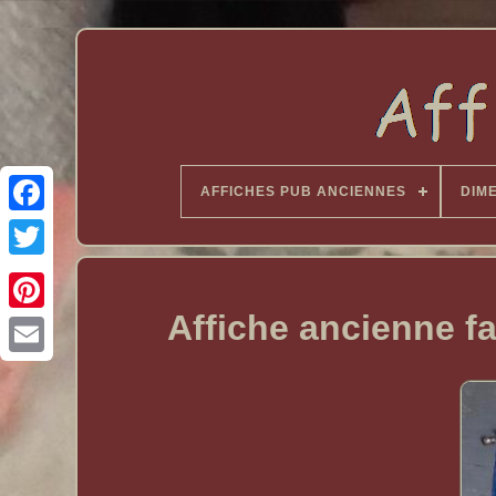
AFFICHES PUB ANCIENNES
DIM
Affiche ancienne f