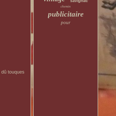
savignac
chemin
publicitaire
pour
e dû touques