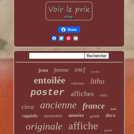
Share
sncf
femme
jean
cycles
entoilée
litho
villemot
poster
affiches
vers
ancienne
france
circa
belle
années
deco
cappiello
automobile
grande
affiche
originale
grand