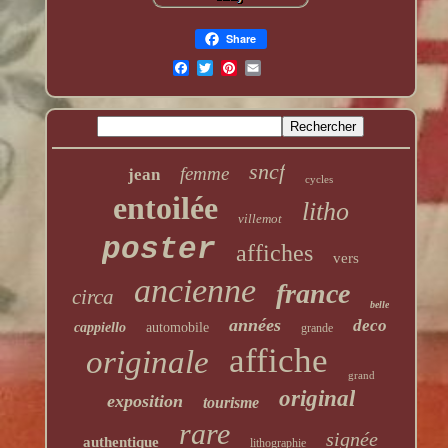
Share
sncf
femme
jean
cycles
entoilée
litho
villemot
poster
affiches
vers
ancienne
france
circa
belle
années
deco
cappiello
automobile
grande
affiche
originale
grand
original
exposition
tourisme
rare
signée
authentique
lithographie