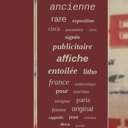
ancienne
rare
exposition
circa
vers
automobile
signée
publicitaire
affiche
entoilée
litho
france
authentique
pour
tourisme
paris
savignac
original
femme
jean
cappiello
villemot
deco
grande