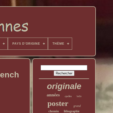
PAYS D'ORIGINE
THÈME
rench
originale
années
cycles
belle
poster
grand
chemin
lithographie