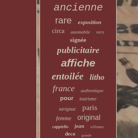
ancienne
rare
exposition
circa
vers
automobile
signée
publicitaire
affiche
entoilée
litho
france
authentique
pour
tourisme
paris
savignac
original
femme
jean
cappiello
villemot
deco
grande