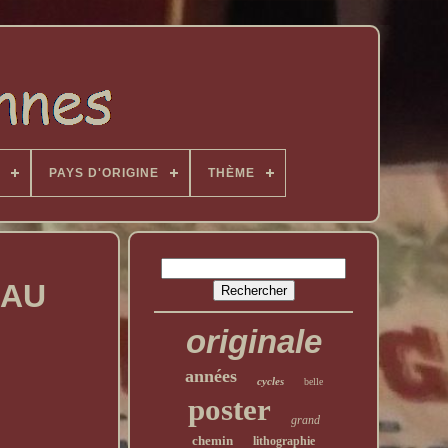
PAYS D'ORIGINE
THÈME
EAU
originale
années
cycles
belle
poster
grand
chemin
lithographie