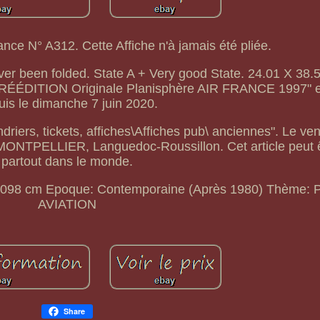
nce N° A312. Cette Affiche n'à jamais été pliée.
ver been folded. State A + Very good State. 24.01 X 38.
 RÉÉDITION Originale Planisphère AIR FRANCE 1997" e
uis le dimanche 7 juin 2020.
ndriers, tickets, affiches\Affiches pub\ anciennes". Le ve
n MONTPELLIER, Languedoc-Roussillon. Cet article peut êt
partout dans le monde.
 098 cm
Epoque: Contemporaine (Après 1980)
Thème: P
AVIATION
Share