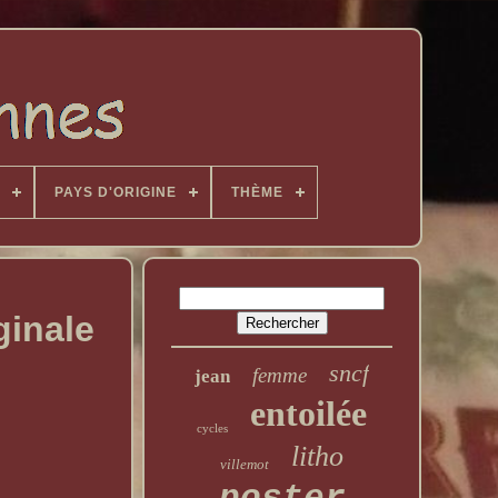
PAYS D'ORIGINE
THÈME
inale
sncf
femme
jean
entoilée
cycles
litho
villemot