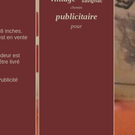
savignac
chemin
publicitaire
pour
58 Inches.
st en vente
ndeur est
re livré
ublicité