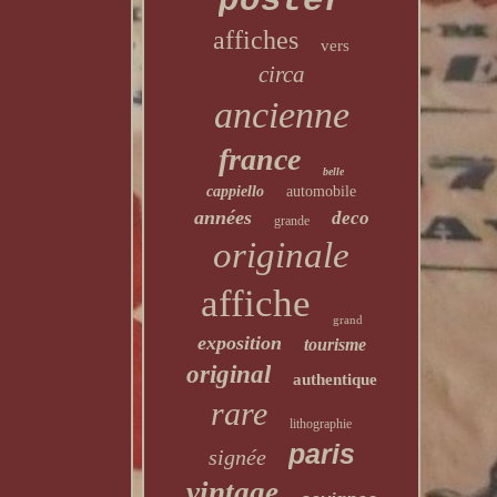
poster
affiches
vers
circa
ancienne
france
belle
cappiello
automobile
années
deco
grande
originale
affiche
grand
exposition
tourisme
original
authentique
rare
lithographie
paris
signée
vintage