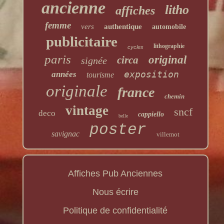
ancienne
litho
affiches
femme
vers
authentique
automobile
publicitaire
lithographie
cycles
paris
original
circa
signée
exposition
années
tourisme
originale
france
chemin
vintage
sncf
deco
cappiello
belle
poster
savignac
villemot
Affiches Pub Anciennes
Nous écrire
Politique de confidentialité