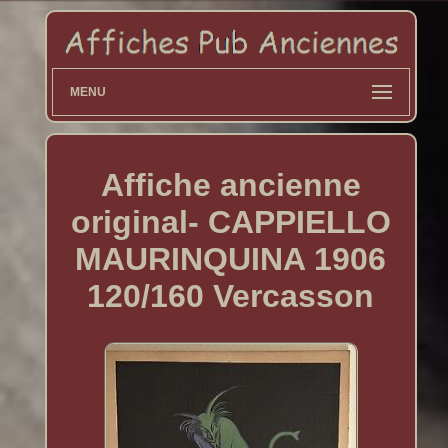
MENU
Affiche ancienne
original- CAPPIELLO
MAURINQUINA 1906
120/160 Vercasson