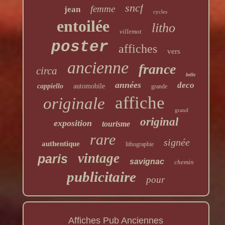
sncf
femme
jean
cycles
entoilée
litho
villemot
poster
affiches
vers
ancienne
france
circa
belle
années
deco
cappiello
automobile
grande
affiche
originale
grand
original
exposition
tourisme
rare
signée
authentique
lithographie
vintage
paris
savignac
chemin
publicitaire
pour
Affiches Pub Anciennes