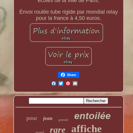
écoles de la ville de Paris.
Énvoi roulée tube rigide par mondial relay
pour la france à 4,50 euros.
Share
entoilée
pour
jean
grande
affiche
rare
grand