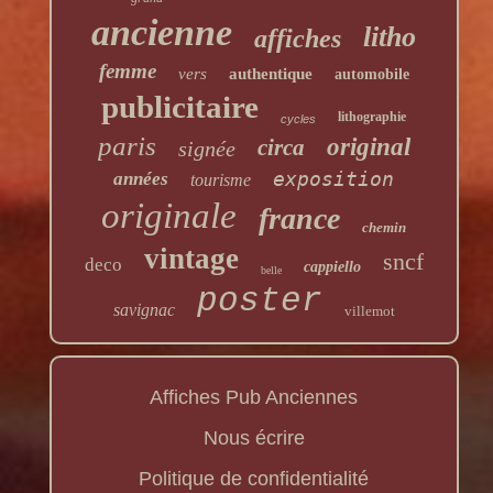
ancienne
litho
affiches
femme
vers
authentique
automobile
publicitaire
lithographie
cycles
paris
original
circa
signée
exposition
années
tourisme
originale
france
chemin
vintage
sncf
deco
cappiello
belle
poster
savignac
villemot
Affiches Pub Anciennes
Nous écrire
Politique de confidentialité