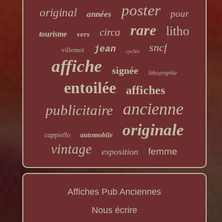
poster
original
pour
années
rare
litho
circa
tourisme
vers
sncf
jean
villemot
cycles
affiche
signée
lithographie
entoilée
affiches
ancienne
publicitaire
originale
cappiello
automobile
vintage
femme
exposition
Affiches Pub Anciennes
Nous écrire