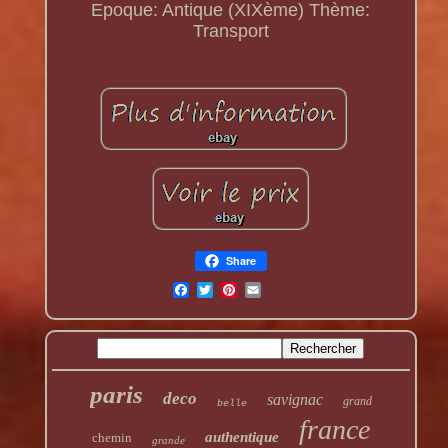
Epoque: Antique (XIXème)
Thème:
Transport
Share
paris
deco
savignac
grand
belle
france
authentique
chemin
grande