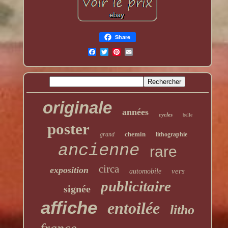
Share
originale
années
cycles
belle
poster
chemin
grand
lithographie
ancienne
rare
circa
exposition
vers
automobile
publicitaire
signée
affiche
entoilée
litho