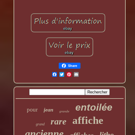
Share
entoilée
pour
jean
grande
affiche
rare
grand
ancienne
litho