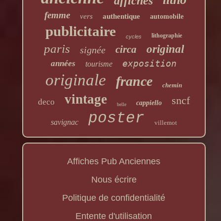
affiches
femme
vers
authentique
automobile
publicitaire
lithographie
cycles
paris
original
circa
signée
exposition
années
tourisme
originale
france
chemin
vintage
sncf
deco
cappiello
belle
poster
savignac
villemot
Affiches Pub Anciennes
Nous écrire
Politique de confidentialité
Entente d'utilisation